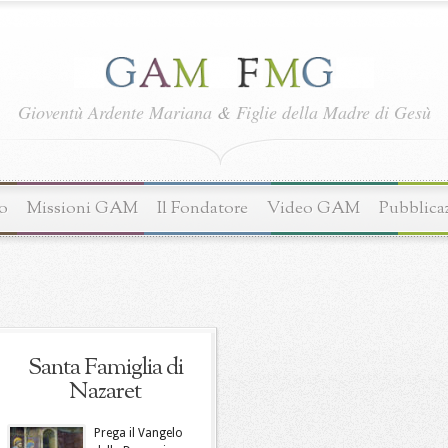
Gioventù Ardente Mariana
&
Figlie della Madre di Gesù
o
Missioni GAM
Il Fondatore
Video GAM
Pubblica
Santa Famiglia di
Nazaret
Prega il Vangelo