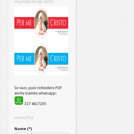
VOLANTINI PER ME CRISTO
Se vuoi, puoi richiedere PDF
anche tramite whatsapp:
327 4627205
NEWSLETTER
Nome (*)