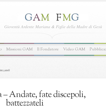
Gioventù Ardente Mariana
&
Figlie della Madre di Gesù
o
Missioni GAM
Il Fondatore
Video GAM
Pubblica
ttezzateli
à – Andate, fate discepoli,
battezzateli