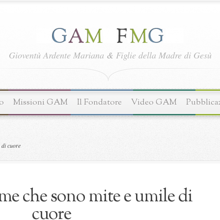
Gioventù Ardente Mariana
&
Figlie della Madre di Gesù
o
Missioni GAM
Il Fondatore
Video GAM
Pubblica
 di cuore
me che sono mite e umile di
cuore