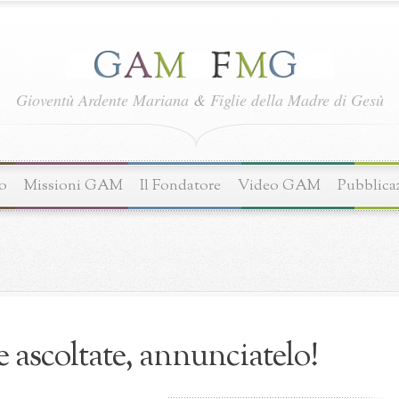
Gioventù Ardente Mariana
&
Figlie della Madre di Gesù
o
Missioni GAM
Il Fondatore
Video GAM
Pubblica
 ascoltate, annunciatelo!