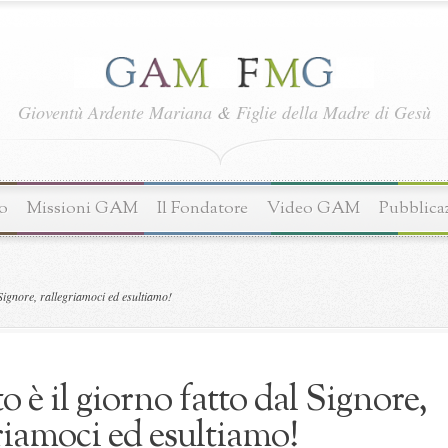
Gioventù Ardente Mariana
&
Figlie della Madre di Gesù
o
Missioni GAM
Il Fondatore
Video GAM
Pubblica
Signore, rallegriamoci ed esultiamo!
 è il giorno fatto dal Signore,
riamoci ed esultiamo!