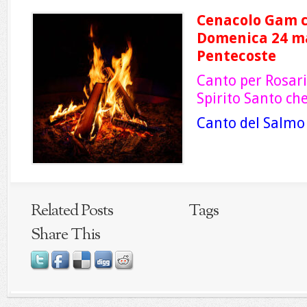
Cenacolo Gam co
Domenica 24 ma
Pentecoste
Canto per Rosari
Spirito Santo che
Canto del Salmo
Related Posts
Tags
Share This