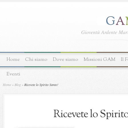
Gioventù Ardente Ma
Home
Chi siamo
Dove siamo
Missioni GAM
Il 
Eventi
Home
»
Blog
»
Ricevete lo Spirito Santo!
Ricevete lo Spirit