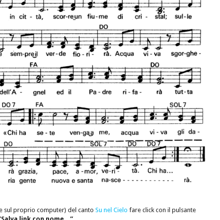
e sul proprio computer) del canto
Su nel Cielo
fare click con il pulsante
“Salva link con nome…”.