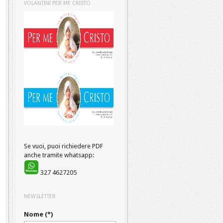
VOLANTINI PER ME CRISTO
Se vuoi, puoi richiedere PDF
anche tramite whatsapp:
327 4627205
NEWSLETTER
Nome (*)