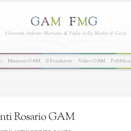
Gioventù Ardente Mariana
&
Figlie della Madre di Gesù
o
Missioni GAM
Il Fondatore
Video GAM
Pubblica
nti Rosario GAM