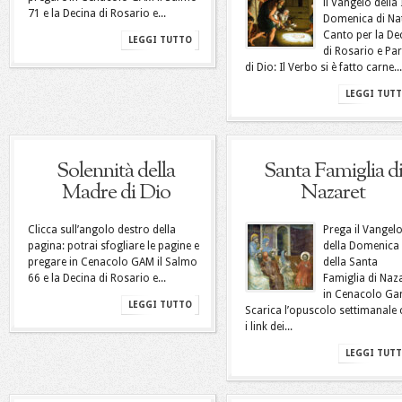
il Vangelo della 
71 e la Decina di Rosario e...
Domenica di Na
Canto per la De
LEGGI TUTTO
di Rosario e Pa
di Dio: Il Verbo si è fatto carne...
LEGGI TUT
Solennità della
Santa Famiglia d
Madre di Dio
Nazaret
Clicca sull’angolo destro della
Prega il Vangel
pagina: potrai sfogliare le pagine e
della Domenica
pregare in Cenacolo GAM il Salmo
della Santa
66 e la Decina di Rosario e...
Famiglia di Naz
in Cenacolo Ga
LEGGI TUTTO
Scarica l’opuscolo settimanale
i link dei...
LEGGI TUT