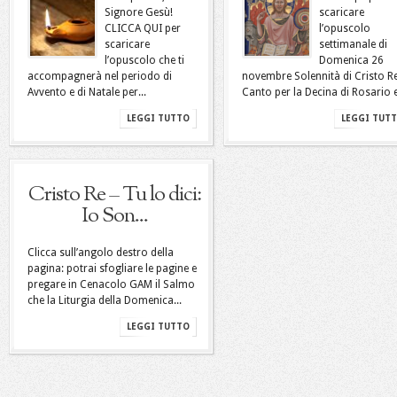
Signore Gesù!
scaricare
CLICCA QUI per
l’opuscolo
scaricare
settimanale di
l’opuscolo che ti
Domenica 26
accompagnerà nel periodo di
novembre Solennità di Cristo R
Avvento e di Natale per...
Canto per la Decina di Rosario e
LEGGI TUTTO
LEGGI TUT
Cristo Re – Tu lo dici:
Io Son...
Clicca sull’angolo destro della
pagina: potrai sfogliare le pagine e
pregare in Cenacolo GAM il Salmo
che la Liturgia della Domenica...
LEGGI TUTTO