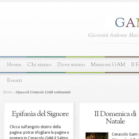
Gioventù Ardente Ma
Home
Chi siamo
Dove siamo
Missioni GAM
Il 
Eventi
Home
»
Opuscoli Cenacolo GAM settimanale
Epifanìa del Signore
II Domenica di
Natale
Clicca sull’angolo destro della
pagina: potrai sfogliare le pagine e
Cenacolo Gam 
pregare in Cenacolo GAM il Salmo