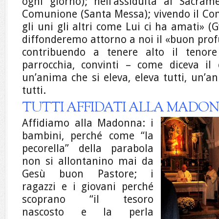
ogni giorno); nell’assiduità ai Sacram
Comunione (Santa Messa); vivendo il Co
gli uni gli altri come Lui ci ha amati» (
diffonderemo attorno a noi il «buon prof
contribuendo a tenere alto il tenore 
parrocchia, convinti – come diceva i
un’anima che si eleva, eleva tutti, un’an
tutti.
TUTTI AFFIDATI ALLA MADO
Affidiamo alla Madonna:
i
bambini, perché come “la
pecorella” della parabola
non si allontanino mai da
Gesù buon Pastore;
i
ragazzi e i giovani perché
scoprano “il tesoro
nascosto e la perla