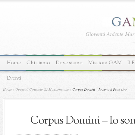
Gioventù Ardente Ma
Home
Chi siamo
Dove siamo
Missioni GAM
Il 
Eventi
Home
»
Opuscoli Cenacolo GAM settimanale
»
Corpus Domini – Io sono il Pane vivo
Corpus Domini – Io sono