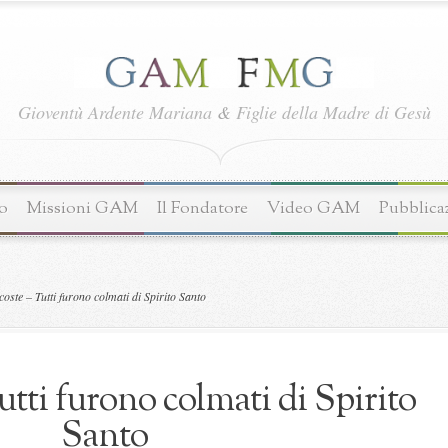
Gioventù Ardente Mariana
&
Figlie della Madre di Gesù
o
Missioni GAM
Il Fondatore
Video GAM
Pubblica
oste – Tutti furono colmati di Spirito Santo
utti furono colmati di Spirito
Santo