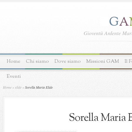
Gioventù Ardente Ma
Home
Chi siamo
Dove siamo
Missioni GAM
Il 
Eventi
Home
»
slide
»
Sorella Maria Elide
Sorella Maria 