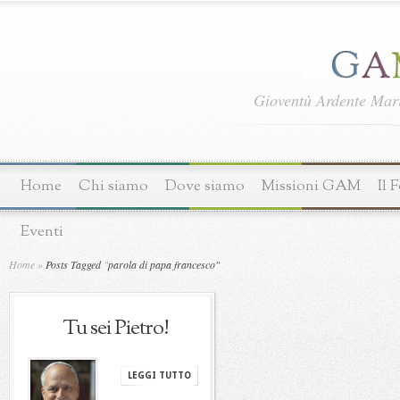
Gioventù Ardente Ma
Home
Chi siamo
Dove siamo
Missioni GAM
Il 
Eventi
Home
»
Posts Tagged
"
parola di papa francesco"
Tu sei Pietro!
LEGGI TUTTO