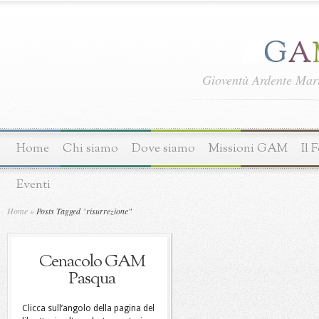
Gioventù Ardente Ma
Home
Chi siamo
Dove siamo
Missioni GAM
Il 
Eventi
Home
»
Posts Tagged
"
risurrezione"
Cenacolo GAM
Pasqua
Clicca sull’angolo della pagina del