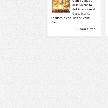
Gam il Vangelo
della Solennità
dell’Ascensione di
Gesù. Scarica
l’opuscolo con i link dei canti
Canto...
LEGGI TUTTO