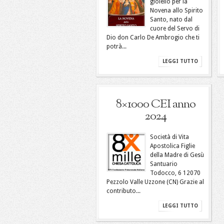
gioiello per la
Novena allo Spirito
Santo, nato dal
cuore del Servo di
Dio don Carlo De Ambrogio che ti
potrà...
LEGGI TUTTO
8×1000 CEI anno
2024
Società di Vita
Apostolica Figlie
della Madre di Gesù
Santuario
Todocco, 6 12070
Pezzolo Valle Uzzone (CN) Grazie al
contributo...
LEGGI TUTTO