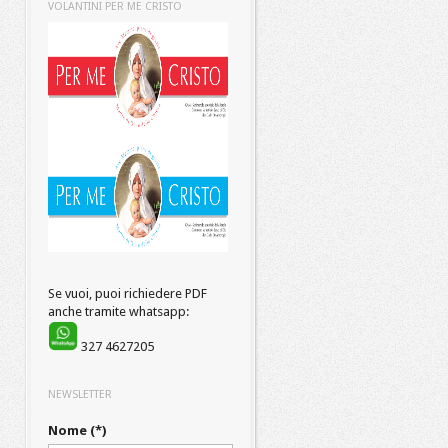
VOLANTINI PER ME CRISTO
Se vuoi, puoi richiedere PDF
anche tramite whatsapp:
327 4627205
NEWSLETTER
Nome (*)