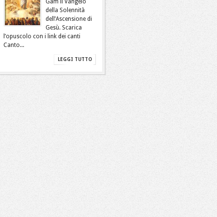
Gam il Vangelo
della Solennità
dell’Ascensione di
Gesù. Scarica
l’opuscolo con i link dei canti
Canto...
LEGGI TUTTO