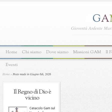
Gioventù Ardente Ma
Home
Chi siamo
Dove siamo
Missioni GAM
Il 
Eventi
Home
»
Posts made in Giugno 6th, 2026
Il Regno di Dio è
vicino
Cenacolo Gam sul