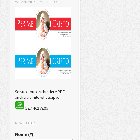
VOLANTINI PER ME CRISTO
Se vuoi, puoi richiedere PDF
anche tramite whatsapp:
327 4627205
NEWSLETTER
Nome (*)