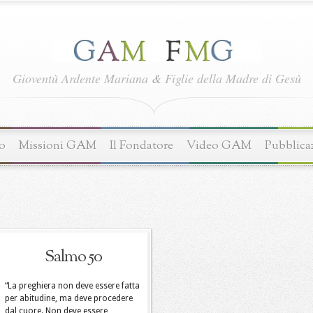
Gioventù Ardente Mariana
&
Figlie della Madre di Gesù
o
Missioni GAM
Il Fondatore
Video GAM
Pubblica
Salmo 50
“La preghiera non deve essere fatta
per abitudine, ma deve procedere
dal cuore. Non deve essere