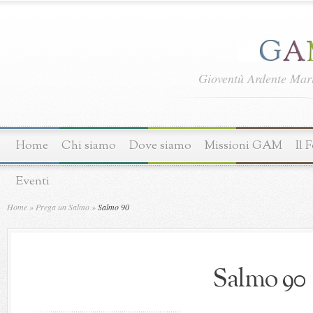
Gioventù Ardente Ma
Home
Chi siamo
Dove siamo
Missioni GAM
Il 
Eventi
Home
»
Prega un Salmo
»
Salmo 90
Salmo 90