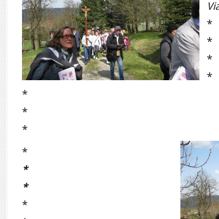
Vi
*
*
*
*
*
*
*
*
*
*
*