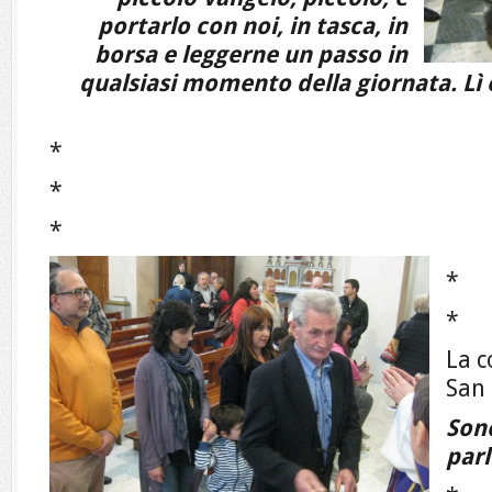
portarlo con noi, in tasca, in
borsa e leggerne un passo in
qualsiasi momento della giornata. Lì è
*
*
*
*
*
La c
San
Sono
parl