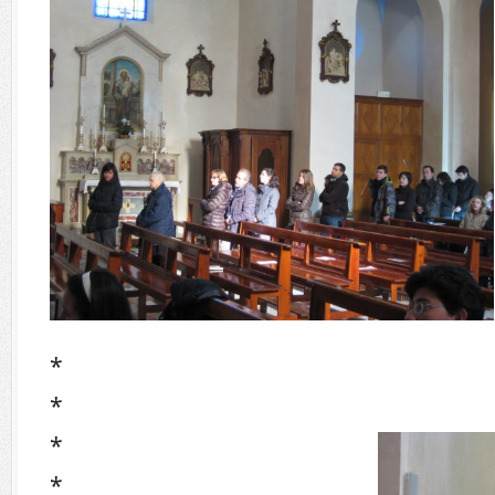
*
*
*
*