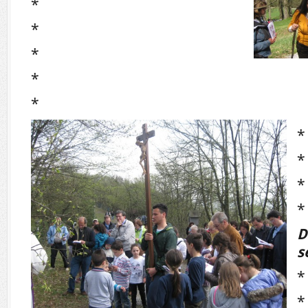
*
*
*
*
*
*
*
*
*
D
s
*
*