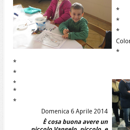
*
*
*
Colo
*
*
*
*
*
*
Domenica 6 Aprile 2014
È cosa buona avere un
piccolo Vangelo, piccolo, e