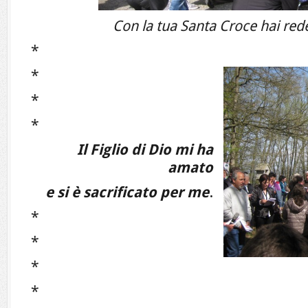
Con la tua Santa Croce hai red
*
*
*
*
Il Figlio di Dio mi ha
amato
e si è sacrificato per me
.
*
*
*
*