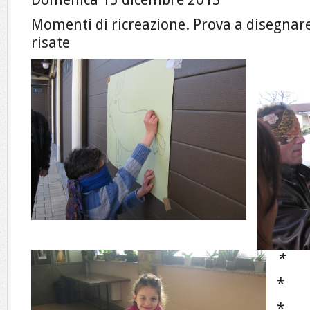
Momenti di ricreazione. Prova a disegna
risate
*
*
*