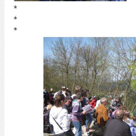
*
*
*