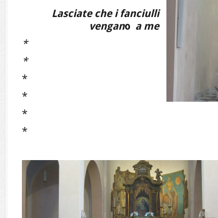
Lasciate che i fanciulli
vengan
o
a me
*
*
*
*
*
*