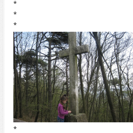
*
*
*
*