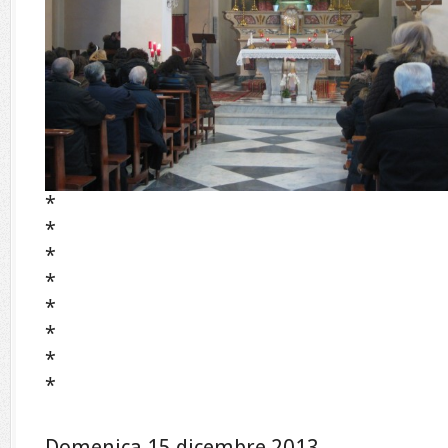
*
*
*
*
*
*
*
*
Domenica 15 dicembre 2013