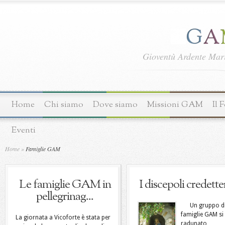
Gioventù Ardente Ma
Home
Chi siamo
Dove siamo
Missioni GAM
Il 
Eventi
Home
»
Famiglie GAM
Le famiglie GAM in
I discepoli credette
pellegrinag...
Un gruppo d
famiglie GAM si
La giornata a Vicoforte è stata per
radunato