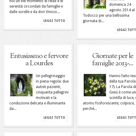
noi un bel momento di relax e di
domenica 24
serenità circondati da famiglie e
agosto 2014 al
dalle sorelle e da don Vinicio...
Todocco per una bellissima
giornata di...
LEGGI TUTTO
LEGGI TUT
Entusiasmo e fervore
Giornate per le
a Lourdes
famiglie 2013-...
Un pellegrinaggio
Hanno fatto te
in piena regola: due
della tua Parola
autisti pazienti,
17). La Parola d
cinquanta pellegrini
Gesù è come u
motivati e la
scintilla di luce,
conduzione delicata e illuminante
atomo fosforescente; colpisce,
da...
perché...
LEGGI TUTTO
LEGGI TUT