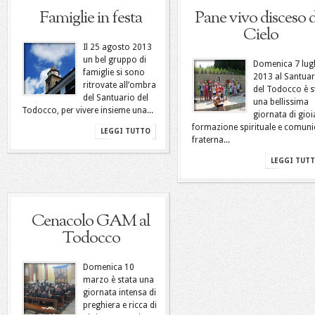
Famiglie in festa
Pane vivo disceso d
Cielo
Il 25 agosto 2013
un bel gruppo di
Domenica 7 lug
famiglie si sono
2013 al Santuar
ritrovate all’ombra
del Todocco è s
del Santuario del
una bellissima
Todocco, per vivere insieme una...
giornata di gioi
formazione spirituale e comun
LEGGI TUTTO
fraterna...
LEGGI TUT
Cenacolo GAM al
Todocco
Domenica 10
marzo è stata una
giornata intensa di
preghiera e ricca di