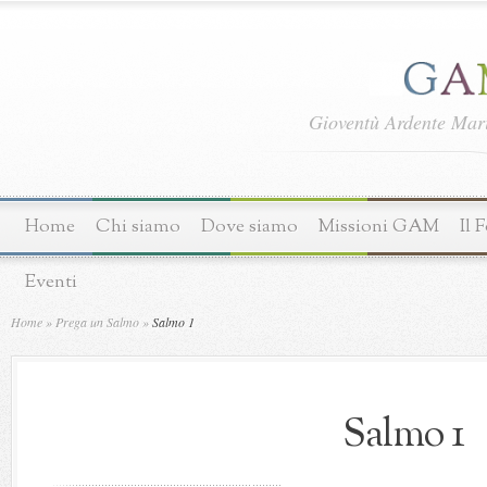
Gioventù Ardente Ma
Home
Chi siamo
Dove siamo
Missioni GAM
Il 
Eventi
Home
»
Prega un Salmo
»
Salmo 1
Salmo 1