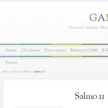
Gioventù Ardente Ma
Home
Chi siamo
Dove siamo
Missioni GAM
Il 
Eventi
Home
»
Prega un Salmo
»
Salmo 11
Salmo 11