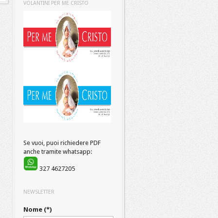
VOLANTINI PER ME CRISTO
Se vuoi, puoi richiedere PDF
anche tramite whatsapp:
327 4627205
NEWSLETTER
Nome (*)