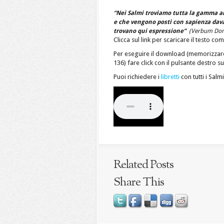
“Nei Salmi troviamo tutta la gamma ar
e che vengono posti con sapienza davan
trovano qui espressione”
(Verbum Domi
Clicca sul link per scaricare il testo c
Per eseguire il download (memorizzare
136) fare click con il pulsante destro s
Puoi richiedere i
libretti
con tutti i Salm
Related Posts
Share This