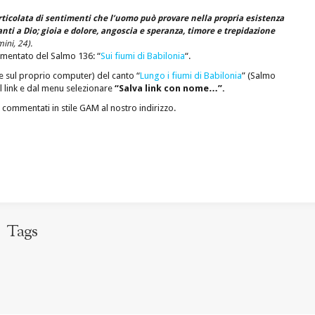
ticolata di sentimenti che l’uomo può provare nella propria esistenza
ti a Dio; gioia e dolore, angoscia e speranza, timore e trepidazione
ni, 24).
ommentato del Salmo 136: “
Sui fiumi di Babilonia
“.
 sul proprio computer) del canto “
Lungo i fiumi di Babilonia
” (Salmo
ul link e dal menu selezionare
“Salva link con nome…”.
i commentati in stile GAM al nostro indirizzo.
Tags