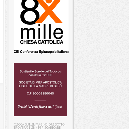
CLICCA SULL’IMMAGINE QUI SOTTO:
TROVERAI I LINK PER SCARICARE