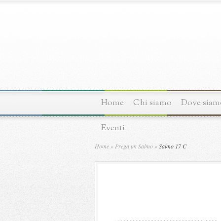
Home
Chi siamo
Dove siam
Eventi
Home
»
Prega un Salmo
»
Salmo 17 C