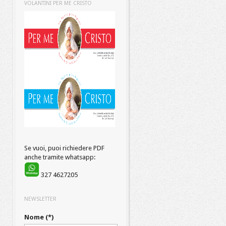
VOLANTINI PER ME CRISTO
Se vuoi, puoi richiedere PDF
anche tramite whatsapp:
327 4627205
NEWSLETTER
Nome (*)