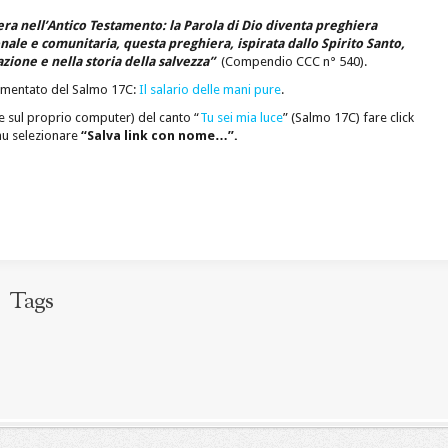
iera nell’Antico Testamento: la Parola di Dio diventa preghiera
le e comunitaria, questa preghiera, ispirata dallo Spirito Santo,
azione e nella storia della salvezza”
(Compendio CCC n° 540).
commentato del Salmo 17C:
Il salario delle mani pure
.
 sul proprio computer) del canto “
Tu sei mia luce
” (Salmo 17C) fare click
enu selezionare
“Salva link con nome…”.
Tags