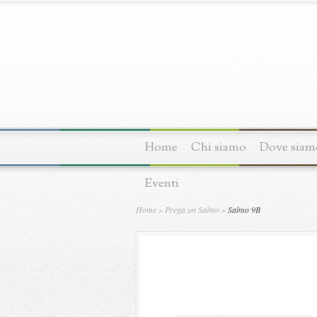
Home
Chi siamo
Dove siam
Eventi
Home
»
Prega un Salmo
»
Salmo 9B