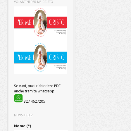
VOLANTINI PER ME CRISTO
Se vuoi, puoi richiedere PDF
anche tramite whatsapp:
327 4627205
NEWSLETTER
Nome (*)