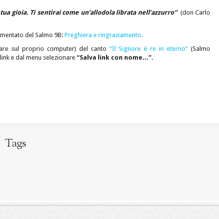
 tua gioia. Ti sentirai come un’allodola librata nell’azzurro”
(don Carlo
commentato del Salmo 9B:
Preghiera e ringraziamento.
are sul proprio computer) del canto
“Il Signore è re in eterno”
(Salmo
l link e dal menu selezionare
“Salva link con nome…”.
Tags