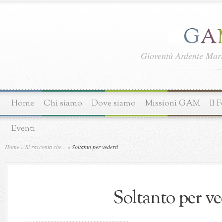
Gioventù Ardente Ma
Home
Chi siamo
Dove siamo
Missioni GAM
Il 
Eventi
Home
»
Si racconta che...
»
Soltanto per vederti
Soltanto per ve