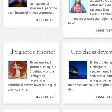
attraverso Goa,
un negozio, si
nell’Assàm (Indi
avvicinò al padrone
racconta Don
e umilmente gli chiese se poteva...
Carlo De Ambr
– in mezzo a vaste piantagioni 
LEGGI TUTTO
tè, ed...
LEGGI TUT
Il Signore è Risorto!
Uno che sa dove 
Alcuni anni fa, il
Il filosofo dane
giorno di Pasqua, a
Kierkegaard,
Croshtat, vicino a
cent’anni e più f
Leningrado,
scriveva: «È part
facevano un
una grande nav
comizio: si doveva lavorare in quel
un transatlantico. Nel tragitto p
giorno, anche...
di...
LEGGI TUTTO
LEGGI TUT