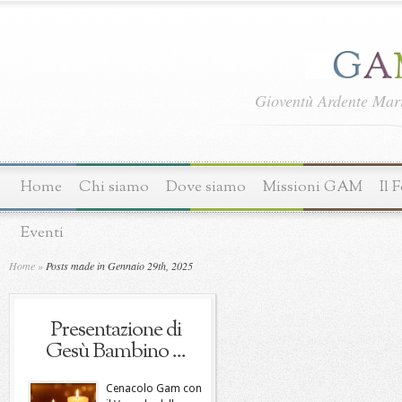
Gioventù Ardente Ma
Home
Chi siamo
Dove siamo
Missioni GAM
Il 
Eventi
Home
»
Posts made in Gennaio 29th, 2025
Presentazione di
Gesù Bambino ...
Cenacolo Gam con