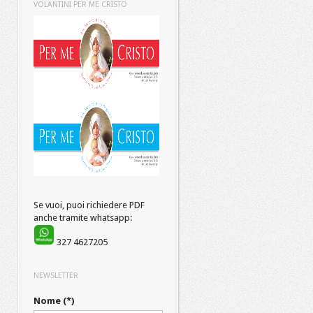
VOLANTINI PER ME CRISTO
Se vuoi, puoi richiedere PDF
anche tramite whatsapp:
327 4627205
NEWSLETTER
Nome (*)