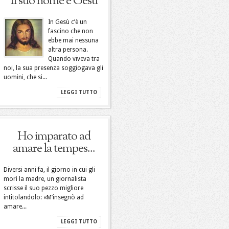
Il suo nome è Gesù
In Gesù c’è un
fascino che non
ebbe mai nessuna
altra persona.
Quando viveva tra
noi, la sua presenza soggiogava gli
uomini, che si...
LEGGI TUTTO
Ho imparato ad
amare la tempes...
Diversi anni fa, il giorno in cui gli
morì la madre, un giornalista
scrisse il suo pezzo migliore
intitolandolo: «M’insegnò ad
amare...
LEGGI TUTTO