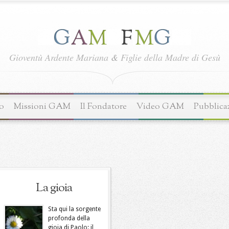
Gioventù Ardente Mariana
&
Figlie della Madre di Gesù
o
Missioni GAM
Il Fondatore
Video GAM
Pubblica
La gioia
Sta qui la sorgente
profonda della
gioia di Paolo: il