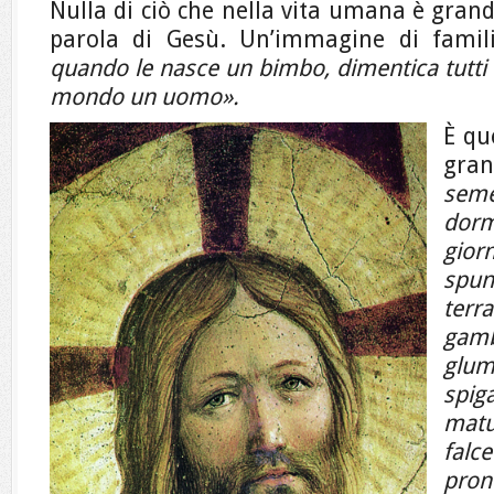
Nulla di ciò che nella vita umana è grande
parola di Gesù. Un’immagine di famili
quando le nasce un bimbo, dimentica tutti i
mondo un uomo».
È qu
gra
seme
dorm
gior
spun
ter
gamb
glum
spig
mat
fal
pron