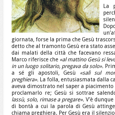
La 
perc
sile
Dop
un’a
giornata, forse la prima che Gesù trascor
detto che al tramonto Gesù era stato assed
dai malati della città che facevano ressa
Marco riferisce che
«al mattino Gesù si lev
in un luogo solitario, pregava da solo».
Prim
a sé gli apostoli, Gesù
«salì sul mo
preghiera».
La folla, entusiasmata dalla c
aveva dimostrato nel saper a piacimento m
proclamarlo re; Gesù si sottrae salen
lassù, solo, rimase a pregare».
V’è dunque u
di bontà a cui la parola di Gesù attinge
chiama preghiera. Per Gesù era il silenzio