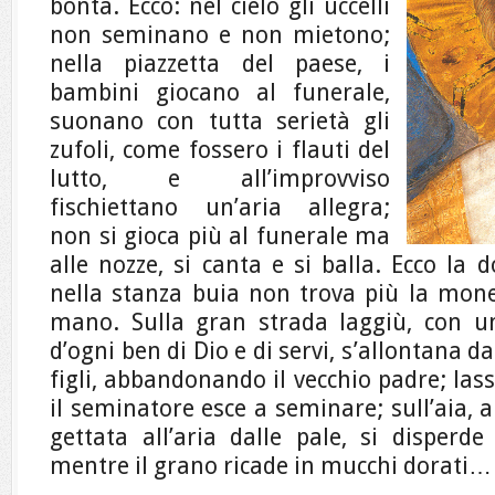
bontà. Ecco: nel cielo gli uccelli
non seminano e non mietono;
nella piazzetta del paese, i
bambini giocano al funerale,
suonano con tutta serietà gli
zufoli, come fossero i flauti del
lutto, e all’improvviso
fischiettano un’aria allegra;
non si gioca più al funerale ma
alle nozze, si canta e si balla. Ecco la
nella stanza buia non trova più la monet
mano. Sulla gran strada laggiù, con un
d’ogni ben di Dio e di servi, s’allontana d
figli, abbandonando il vecchio padre; lassù
il seminatore esce a seminare; sull’aia, al
gettata all’aria dalle pale, si disperde
mentre il grano ricade in mucchi dorati…