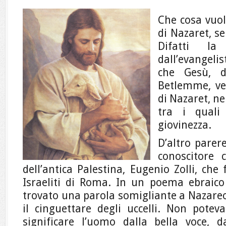
Che cosa vuo
di Nazaret, s
Difatti la
dall’evangel
che Gesù, 
Betlemme, ven
di Nazaret, ne
tra i quali
giovinezza.
D’altro parer
conoscitore 
dell’antica Palestina, Eugenio Zolli, che
Israeliti di Roma. In un poema ebraico
trovato una parola somigliante a Nazareo c
il cinguettare degli uccelli. Non poteva
significare l’uomo dalla bella voce, 