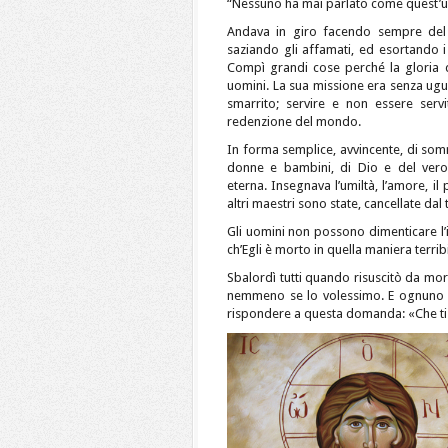
“Nessuno ha mai parlato come quest’
Andava in giro facendo sempre del 
saziando gli affamati, ed esortando i
Compì grandi cose perché la gloria d
uomini. La sua missione era senza ugual
smarrito; servire e non essere serv
redenzione del mondo.
In forma semplice, avvincente, di som
donne e bambini, di Dio e del vero
eterna. Insegnava l’umiltà, l’amore, i
altri maestri sono state, cancellate da
Gli uomini non possono dimenticare l
ch’Egli è morto in quella maniera terr
Sbalordì tutti quando risuscitò da mort
nemmeno se lo volessimo. E ognuno d
rispondere a questa domanda: «Che ti p