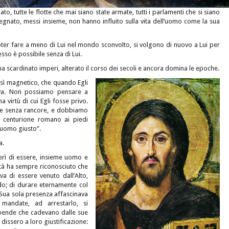
ato, tutte le flotte che mai siano state armate, tutti i parlamenti che si siano
 regnato, messi insieme, non hanno influito sulla vita dell’uomo come la sua
ter fare a meno di Lui nel mondo sconvolto, si volgono di nuovo a Lui per
sso è possibile senza di Lui.
 ha scardinato imperi, alterato il corso dei secoli e ancora domina le epoche.
osì magnetico, che quando Egli
uiva. Non possiamo pensare a
 virtù di cui Egli fosse privo.
 e senza rancore, e dobbiamo
un centurione romano ai piedi
 uomo giusto”.
a.
serì di essere, insieme uomo e
ità ha sempre riconosciuto che
a di essere venuto dall’Alto,
do; di durare eternamente col
a Sua sola presenza affascinava
 mandate, ad arrestarlo, si
upende che cadevano dalle sue
dissero a loro giustificazione: