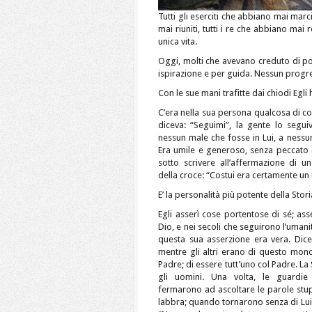
Tutti gli eserciti che abbiano mai marci
mai riuniti, tutti i re che abbiano mai
unica vita.
Oggi, molti che avevano creduto di po
ispirazione e per guida. Nessun progre
Con le sue mani trafitte dai chiodi Egli
C’era nella sua persona qualcosa di c
diceva: “Seguimi”, la gente lo seg
nessun male che fosse in Lui, a nessuna
Era umile e generoso, senza peccato
sotto scrivere all’affermazione di 
della croce: “Costui era certamente un
E’ la personalità più potente della Stori
Egli asserì cose portentose di sé; as
Dio, e nei secoli che seguirono l’uman
questa sua asserzione era vera. Dicev
mentre gli altri erano di questo mon
Padre; di essere tutt’uno col Padre. L
gli uomini. Una volta, le guardie
fermarono ad ascoltare le parole st
labbra; quando tornarono senza di Lui 