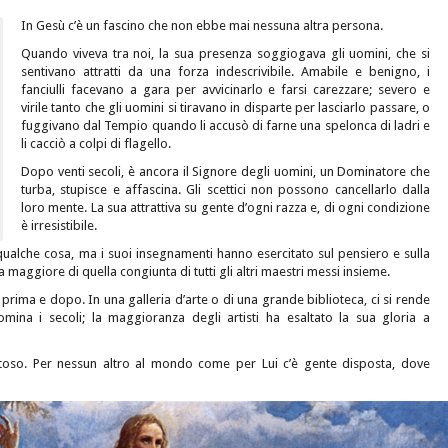
In Gesù c’è un fascino che non ebbe mai nessuna altra persona.
Quando viveva tra noi, la sua presenza soggiogava gli uomini, che si
sentivano attratti da una forza indescrivibile. Amabile e benigno, i
fanciulli facevano a gara per avvicinarlo e farsi carezzare; severo e
virile tanto che gli uomini si tiravano in disparte per lasciarlo passare, o
fuggivano dal Tempio quando li accusò di farne una spelonca di ladri e
li cacciò a colpi di flagello.
Dopo venti secoli, è ancora il Signore degli uomini, un Dominatore che
turba, stupisce e affascina. Gli scettici non possono cancellarlo dalla
loro mente. La sua attrattiva su gente d’ogni razza e, di ogni condizione
è irresistibile.
ualche cosa, ma i suoi insegnamenti hanno esercitato sul pensiero e sulla
 maggiore di quella congiunta di tutti gli altri maestri messi insieme.
prima e dopo. In una galleria d’arte o di una grande biblioteca, ci si rende
omina i secoli; la maggioranza degli artisti ha esaltato la sua gloria a
entoso. Per nessun altro al mondo come per Lui c’è gente disposta, dove