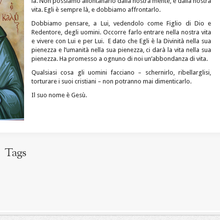
là. Non possiamo allontanarlo dalla nostra mente, e dalla nostra
vita. Egli è sempre là, e dobbiamo affrontarlo.
Dobbiamo pensare, a Lui, vedendolo come Figlio di Dio e
Redentore, degli uomini. Occorre farlo entrare nella nostra vita
e vivere con Lui e per Lui. E dato che Egli è la Divinità nella sua
pienezza e l’umanità nella sua pienezza, ci darà la vita nella sua
pienezza. Ha promesso a ognuno di noi un’abbondanza di vita.
Qualsiasi cosa gli uomini facciano – schernirlo, ribellarglisi,
torturare i suoi cristiani – non potranno mai dimenticarlo.
Il suo nome è Gesù.
Tags