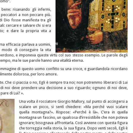
uomo”.
bene: risanando gli infermi,
 peccatori a non peccare più.
i Dio fosse manifesta tra gli
i: cercare e salvare chi si era
ito; e dare la propria vita a
ma efficacia parlava a uomini,
 modo di conseguire la vita
l perdono, e imponeva queste virtù col suo stesso esempio. Le parole degli
l tempo, ma le sue parole hanno una vitalità eterna.
’immagine di questo uomo confitto su una croce, e guardandola ricordano
ibilmente dolorosa, per loro amore.
e. Che ci piaccia o no, Egli è sempre tra noi; non potremmo liberarci di Lui
i noi deve prendere una decisione a suo riguardo; ognuno di noi deve,
are di Lui? ».
Una volta il rocciatore Giorgio Mallory, sul punto di accingersi a
scalare un picco, si sentì chiedere: «Ma perché vuoi scalare
quella montagna?». Rispose: «Perché è là». C’era in quella
montagna un fascino, un qualcosa d’irresistibile che non poteva
ignorare; bisognava affrontarla. Così avviene con questa figura
che torreggia nella sto­ria, la sua figura. Dopo venti secoli, Egli è