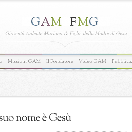
Gioventù Ardente Mariana
&
Figlie della Madre di Gesù
o
Missioni GAM
Il Fondatore
Video GAM
Pubblica
 suo nome è Gesù