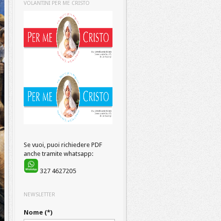
VOLANTINI PER ME CRISTO
Se vuoi, puoi richiedere PDF
anche tramite whatsapp:
327 4627205
NEWSLETTER
Nome (*)