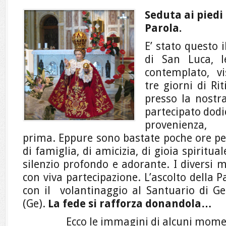
Seduta ai piedi
Parola.
E’ stato questo i
di San Luca, l
contemplato, v
tre giorni di Ri
presso la nostr
partecipato dodic
provenienza,
prima.
Eppure sono bastate poche ore pe
di famiglia, di amicizia, di gioia spiritua
silenzio profondo e adorante. I diversi 
con viva partecipazione. L’ascolto della 
con il volantinaggio al Santuario di 
(Ge).
La fede si rafforza donandola…
Ecco le immagini di alcuni moment