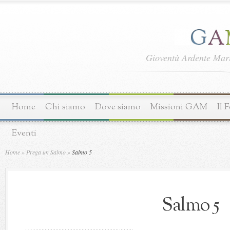
Gioventù Ardente Ma
Home
Chi siamo
Dove siamo
Missioni GAM
Il 
Eventi
Home
»
Prega un Salmo
»
Salmo 5
Salmo 5