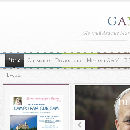
Gioventù Ardente Ma
Home
Chi siamo
Dove siamo
Missioni GAM
Il
Eventi
Tu 