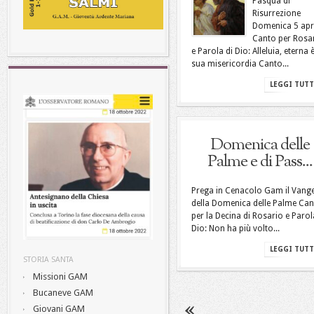
Pasqua di
Risurrezione
Domenica 5 apr
Canto per Rosa
e Parola di Dio: Alleluia, eterna è
sua misericordia Canto...
LEGGI TUT
Domenica delle
Palme e di Pass...
Prega in Cenacolo Gam il Vang
della Domenica delle Palme Ca
per la Decina di Rosario e Parol
Dio: Non ha più volto...
LEGGI TUT
STORIA SANTA
Missioni GAM
Bucaneve GAM
Giovani GAM