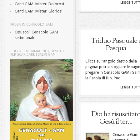
LEGGI TUT
Canti GAM: Misteri Dolorosi
Canti GAM: Misteri Gloriosi
PREGA IN CENACOLO GAM
Opuscoli Cenacolo GAM
settimanale
Triduo Pasquale 
Pasqua
CLICCA SULL’IMMAGINE QUI SOTTO
PER SCARICARE I SALMI GAM
Clicca sull’angolo destro della
pagina: potrai sfogliare le pagi
pregare in Cenacolo GAM i Salm
la Parola di Dio. Puoi...
LEGGI TUT
Dio ha risuscitat
Gesù il ter...
Cenacolo Gam