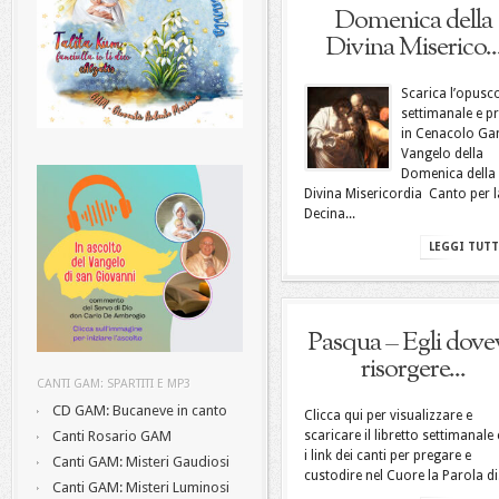
Domenica della
Divina Miserico..
Scarica l’opusc
settimanale e p
in Cenacolo Gam
Vangelo della
Domenica della
Divina Misericordia Canto per l
Decina...
LEGGI TUT
Pasqua – Egli dove
risorgere...
CANTI GAM: SPARTITI E MP3
CD GAM: Bucaneve in canto
Clicca qui per visualizzare e
Canti Rosario GAM
scaricare il libretto settimanale
i link dei canti per pregare e
Canti GAM: Misteri Gaudiosi
custodire nel Cuore la Parola di.
Canti GAM: Misteri Luminosi