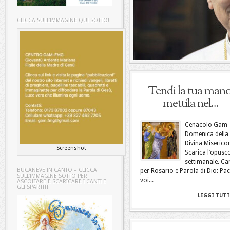
CLICCA SULL’IMMAGINE QUI SOTTO!
Tendi la tua mano
mettila nel...
Cenacolo Gam
Domenica della
Divina Misericor
Screenshot
Scarica l’opusc
settimanale. Ca
BUCANEVE IN CANTO – CLICCA
per Rosario e Parola di Dio: Pac
SULL’IMMAGINE SOTTO PER
voi...
ASCOLTARE E SCARICARE I CANTI E
GLI SPARTITI
LEGGI TUT